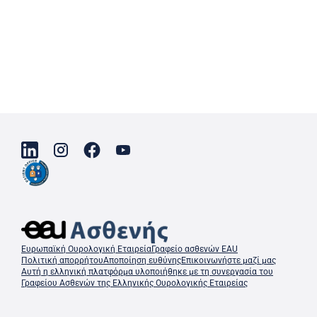
Ευρωπαϊκή Ουρολογική Εταιρεία
Γραφείο ασθενών EAU
Πολιτική απορρήτου
Αποποίηση ευθύνης
Επικοινωνήστε μαζί μας
Αυτή η ελληνική πλατφόρμα υλοποιήθηκε με τη συνεργασία του
Γραφείου Ασθενών της Ελληνικής Ουρολογικής Εταιρείας