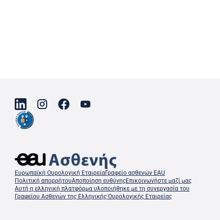
Ευρωπαϊκή Ουρολογική Εταιρεία
Γραφείο ασθενών EAU
Πολιτική απορρήτου
Αποποίηση ευθύνης
Επικοινωνήστε μαζί μας
Αυτή η ελληνική πλατφόρμα υλοποιήθηκε με τη συνεργασία του
Γραφείου Ασθενών της Ελληνικής Ουρολογικής Εταιρείας