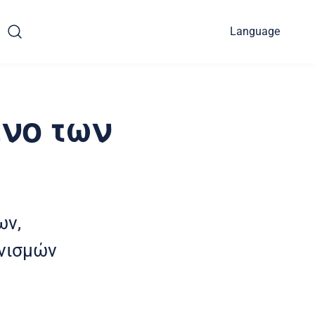
Language
ίνο των
ων,
νισμών