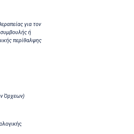
θεραπείας για τον
 συμβουλής ή
ομικής περίθαλψης
ων Όρχεων)
ρολογικής