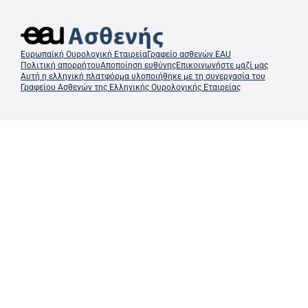
Ευρωπαϊκή Ουρολογική Εταιρεία
Γραφείο ασθενών EAU
Πολιτική απορρήτου
Αποποίηση ευθύνης
Επικοινωνήστε μαζί μας
Αυτή η ελληνική πλατφόρμα υλοποιήθηκε με τη συνεργασία του
Γραφείου Ασθενών της Ελληνικής Ουρολογικής Εταιρείας