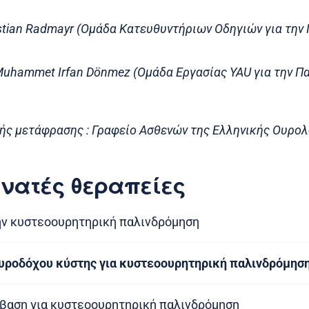
istian Radmayr (Ομάδα Κατευθυντήριων Οδηγιών για την
Muhammet Irfan Dönmez (Ομάδα Εργασίας YAU για την Π
ής μετάφρασης : Γραφείο Ασθενών της Ελληνικής Ουρολ
νατές θεραπείες
την κυστεοουρητηρική παλινδρόμηση
υροδόχου κύστης για κυστεοουρητηρική παλινδρόμησ
βαση για κυστεοουρητηρική παλινδρόμηση