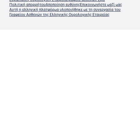
Πολιτική απορρήτου
Αποποίηση ευθύνης
Επικοινωνήστε μαζί μας
Αυτή η ελληνική πλατφόρμα υλοποιήθηκε με τη συνεργασία του
Γραφείου Ασθενών της Ελληνικής Ουρολογικής Εταιρείας