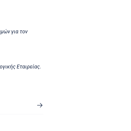
μών για τον
ογικής Εταιρείας.