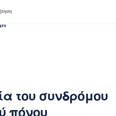
χεο
α του συνδρόμου
ύ πόνου