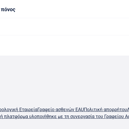
 πόνος
ολογική Εταιρεία
Γραφείο ασθενών EAU
Πολιτική απορρήτου
κή πλατφόρμα υλοποιήθηκε με τη συνεργασία του Γραφείου Α