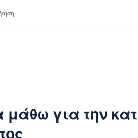
 μάθω για την κα
τος