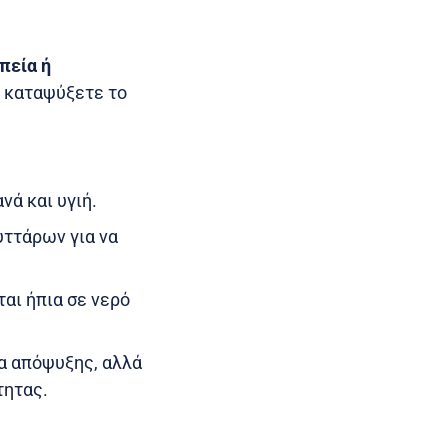
πεία ή
α καταψύξετε το
ά και υγιή.
υττάρων για να
ται ήπια σε νερό
α απόψυξης, αλλά
τητας.