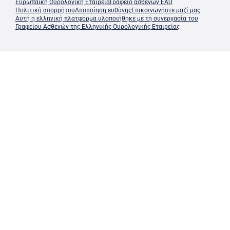
Ευρωπαϊκή Ουρολογική Εταιρεία
Γραφείο ασθενών EAU
Πολιτική απορρήτου
Αποποίηση ευθύνης
Επικοινωνήστε μαζί μας
Αυτή η ελληνική πλατφόρμα υλοποιήθηκε με τη συνεργασία του
Γραφείου Ασθενών της Ελληνικής Ουρολογικής Εταιρείας