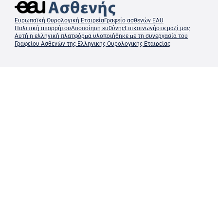
Ευρωπαϊκή Ουρολογική Εταιρεία
Γραφείο ασθενών EAU
Πολιτική απορρήτου
Αποποίηση ευθύνης
Επικοινωνήστε μαζί μας
Αυτή η ελληνική πλατφόρμα υλοποιήθηκε με τη συνεργασία του
Γραφείου Ασθενών της Ελληνικής Ουρολογικής Εταιρείας