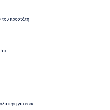
υ του προστάτη
τάτη
καλύτερη για εσάς.