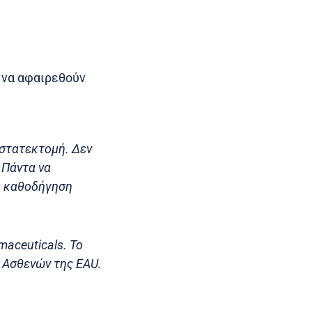
ί να αφαιρεθούν
οστατεκτομή. Δεν
 Πάντα να
α καθοδήγηση
aceuticals. Το
ο Ασθενών της EAU.