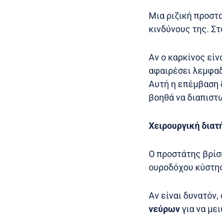
Μια ριζική προστ
κινδύνους της. Στ
Αν ο καρκίνος είν
αφαιρέσει λεμφαδέ
Αυτή η επέμβαση 
βοηθά να διαπιστ
Χειρουργική διατ
Ο προστάτης βρίσκ
ουροδόχου κύστη
Αν είναι δυνατόν,
νεύρων
για να με