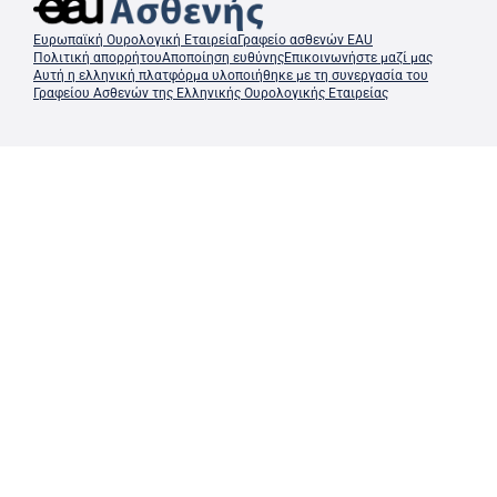
Ευρωπαϊκή Ουρολογική Εταιρεία
Γραφείο ασθενών EAU
Πολιτική απορρήτου
Αποποίηση ευθύνης
Επικοινωνήστε μαζί μας
Αυτή η ελληνική πλατφόρμα υλοποιήθηκε με τη συνεργασία του
Γραφείου Ασθενών της Ελληνικής Ουρολογικής Εταιρείας