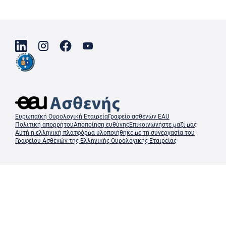
Ευρωπαϊκή Ουρολογική Εταιρεία
Γραφείο ασθενών EAU
Πολιτική απορρήτου
Αποποίηση ευθύνης
Επικοινωνήστε μαζί μας
Αυτή η ελληνική πλατφόρμα υλοποιήθηκε με τη συνεργασία του
Γραφείου Ασθενών της Ελληνικής Ουρολογικής Εταιρείας