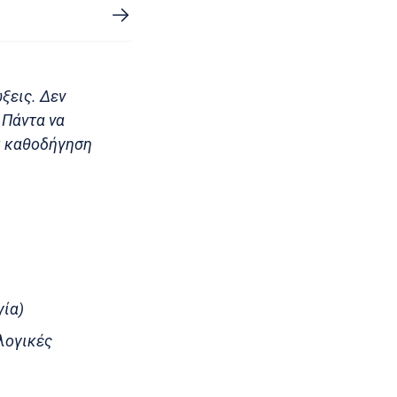
ξεις. Δεν
 Πάντα να
α καθοδήγηση
γία)
λογικές