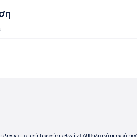
ση
ά
ολογική Εταιρεία
Γραφείο ασθενών EAU
Πολιτική απορρήτου