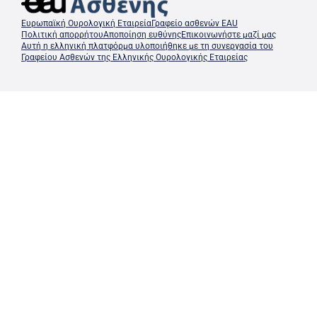
Ευρωπαϊκή Ουρολογική Εταιρεία
Γραφείο ασθενών EAU
Πολιτική απορρήτου
Αποποίηση ευθύνης
Επικοινωνήστε μαζί μας
Αυτή η ελληνική πλατφόρμα υλοποιήθηκε με τη συνεργασία του
Γραφείου Ασθενών της Ελληνικής Ουρολογικής Εταιρείας