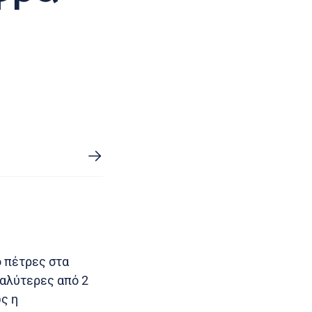
ό πέτρες στα
γαλύτερες από 2
ς η