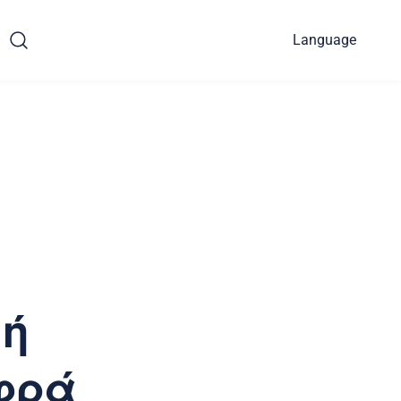
Language
μή
εφρά