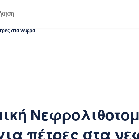
τρες στα νεφρά
ική Νεφρολιθοτο
για πέτρες στα ν