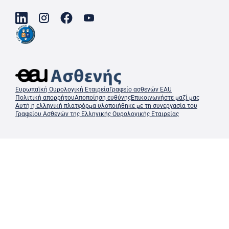
Ευρωπαϊκή Ουρολογική Εταιρεία
Γραφείο ασθενών EAU
Πολιτική απορρήτου
Αποποίηση ευθύνης
Επικοινωνήστε μαζί μας
Αυτή η ελληνική πλατφόρμα υλοποιήθηκε με τη συνεργασία του
Γραφείου Ασθενών της Ελληνικής Ουρολογικής Εταιρείας