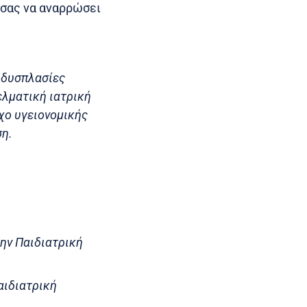
 σας να αναρρώσει
ς δυσπλασίες
ελματική ιατρική
χο υγειονομικής
ση.
την Παιδιατρική
αιδιατρική