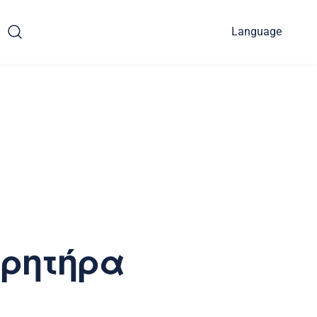
Language
υρητήρα
υ