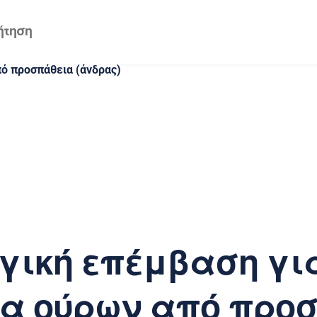
ό προσπάθεια (άνδρας)
γική επέμβαση γι
ια ούρων από προ