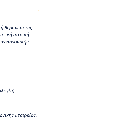
κή θεραπεία της
ατική ιατρική
 υγειονομικής
ολογία)
ογικής Εταιρείας.