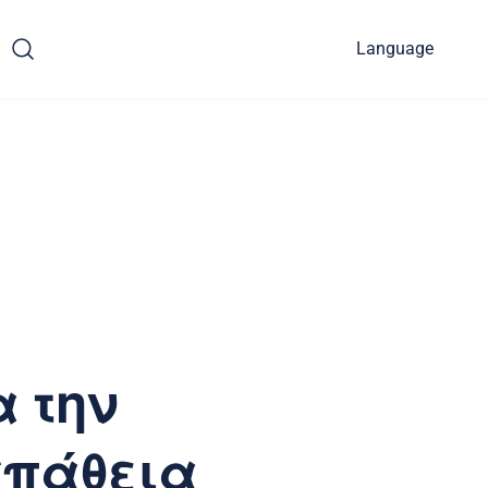
Language
α την
σπάθεια