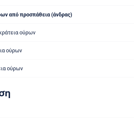
ρων από προσπάθεια (άνδρας)
κράτεια ούρων
ια ούρων
εια ούρων
ση