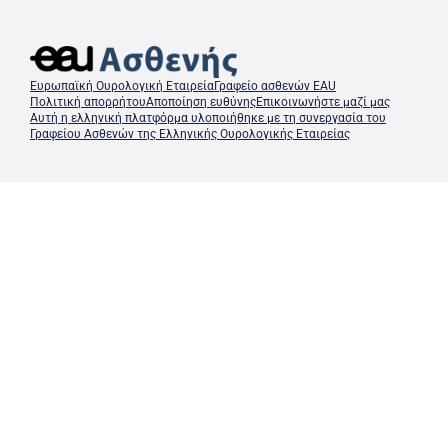
Ευρωπαϊκή Ουρολογική Εταιρεία
Γραφείο ασθενών EAU
Πολιτική απορρήτου
Αποποίηση ευθύνης
Επικοινωνήστε μαζί μας
Αυτή η ελληνική πλατφόρμα υλοποιήθηκε με τη συνεργασία του
Γραφείου Ασθενών της Ελληνικής Ουρολογικής Εταιρείας