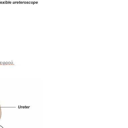
νεφρού.