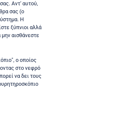
σας. Αντ' αυτού,
θρα σας (ο
σύστημα. Η
ίστε ξύπνιοι αλλά
α μην αισθάνεστε
όπιο", ο οποίος
νοντας στο νεφρό
πορεί να δει τους
 ουρητηροσκόπιο