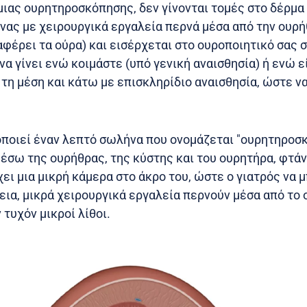
μιας ουρητηροσκόπησης, δεν γίνονται τομές στο δέρμα 
νας με χειρουργικά εργαλεία περνά μέσα από την ουρή
φέρει τα ούρα) και εισέρχεται στο ουροποιητικό σας 
α γίνει ενώ κοιμάστε (υπό γενική αναισθησία) ή ενώ ε
τη μέση και κάτω με επισκληρίδιο αναισθησία, ώστε ν
οποιεί έναν λεπτό σωλήνα που ονομάζεται "ουρητηροσκ
μέσω της ουρήθρας, της κύστης και του ουρητήρα, φτά
ει μια μικρή κάμερα στο άκρο του, ώστε ο γιατρός να μ
χεια, μικρά χειρουργικά εργαλεία περνούν μέσα από το
 τυχόν μικροί λίθοι.