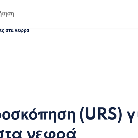
ες στα νεφρά
οσκόπηση (URS) γ
στα νεφρά