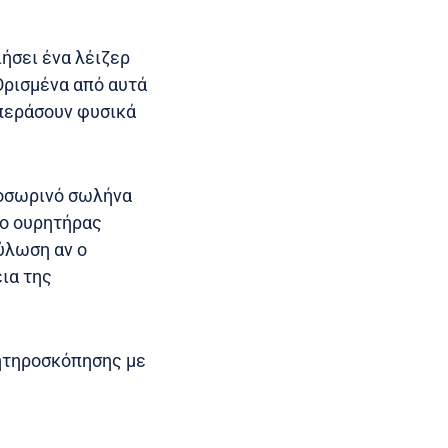
ήσει ένα λέιζερ
Ορισμένα από αυτά
 περάσουν φυσικά
προσωρινό σωλήνα
 ο ουρητήρας
ύλωση αν ο
ια της
ρητηροσκόπησης με