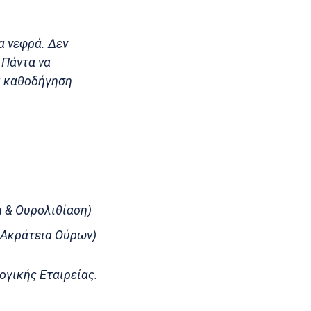
α νεφρά. Δεν
 Πάντα να
α καθοδήγηση
α & Ουρολιθίαση)
 Ακράτεια Ούρων)
ογικής Εταιρείας.