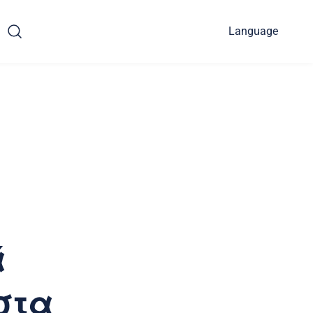
Language
ά
στα