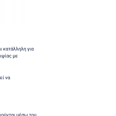
αι κατάλληλη για
ιψίας με
εί να
νούνται μέσω του