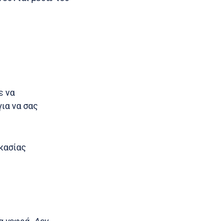
ε να
ια να σας
ικασίας