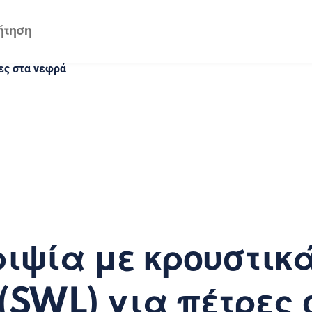
ες στα νεφρά
ριψία με κρουστικ
(SWL) για πέτρες 