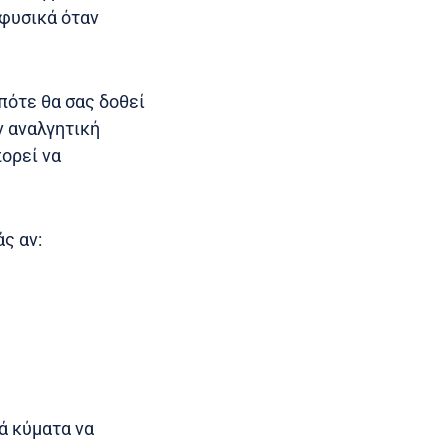
 φυσικά όταν
πότε θα σας δοθεί
ν αναλγητική
πορεί να
ς αν:
ά κύματα να