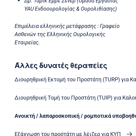
Δρ. Ταρίκ Εμρέ Σενέρ (Ομάδα Εργασίας
YAU Ενδοουρολογίας & Ουρολιθίασης)
Επιμέλεια ελληνικής μετάφρασης : Γραφείο
Ασθενών της Ελληνικής Ουρολογικής
Εταιρείας.
Άλλες δυνατές θεραπείες
Διουρηθρική Εκτομή του Προστάτη (TURP) για Κ
Διουρηθρική Τομή του Προστάτη (TUIP) για Καλ
Ανοικτή / λαπαροσκοπική / ρομποτικά υποβοη
Εξάχνωση του προστάτη με λέιζερ για ΚΥΠ