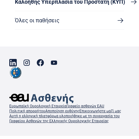
Καλοήθης Υπερπλασία του Προστάτη (ΚΥΠ)
Όλες οι παθήσεις
Ευρωπαϊκή Ουρολογική Εταιρεία
Γραφείο ασθενών EAU
Πολιτική απορρήτου
Αποποίηση ευθύνης
Επικοινωνήστε μαζί μας
Αυτή η ελληνική πλατφόρμα υλοποιήθηκε με τη συνεργασία του
Γραφείου Ασθενών της Ελληνικής Ουρολογικής Εταιρείας