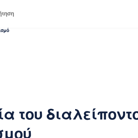
ισμό
α του διαλείποντ
σμού