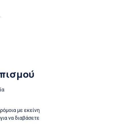
ς
η
απισμού
ία
ρόμοια με εκείνη
για να διαβάσετε