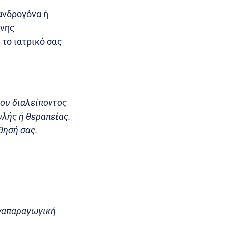
ανδρογόνα ή
ένης
 το ιατρικό σας
του διαλείποντος
λής ή θεραπείας.
θησή σας.
Αναπαραγωγική